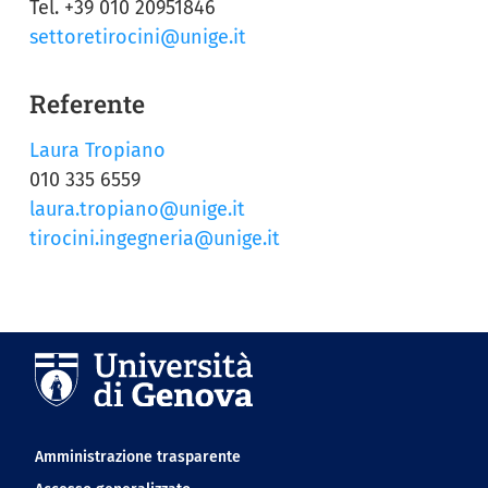
Tel. +39 010 20951846
settoretirocini@unige.it
Referente
Laura Tropiano
010 335 6559
laura.tropiano@unige.it
tirocini.ingegneria@unige.it
Navigation footer
Amministrazione trasparente