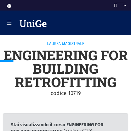
Salta al contenuto principale
Select y
LAUREA MAGISTRALE
ENGINEERING FOR
BUILDING
RETROFITTING
codice 10719
Stai visualizzando il corso ENGINEERING FOR