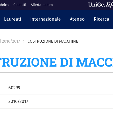
ubrica
Contatti
Allerta meteo
cipale
Laureati
Internazionale
Ateneo
Ricerca
i 2016/2017
COSTRUZIONE DI MACCHINE
RUZIONE DI MAC
60299
2016/2017