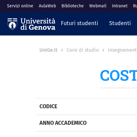
Salta al contenuto principale
Servizi online
AulaWeb
Biblioteche
Webmail
Intranet
R
Navigazione prin
Futuri studenti
Studenti
Breadcrumb
UniGe.it
Corsi di studio
Insegnament
COST
CODICE
ANNO ACCADEMICO