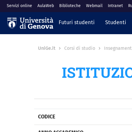
Salta al contenuto principale
Servizi online
AulaWeb
Biblioteche
Webmail
Intranet
R
Navigazione prin
Futuri studenti
Studenti
Breadcrumb
UniGe.it
Corsi di studio
Insegnament
ISTITUZI
CODICE