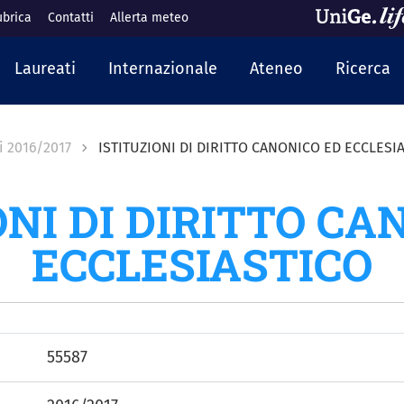
ubrica
Contatti
Allerta meteo
cipale
Laureati
Internazionale
Ateneo
Ricerca
i 2016/2017
ISTITUZIONI DI DIRITTO CANONICO ED ECCLESI
ONI DI DIRITTO CA
ECCLESIASTICO
55587