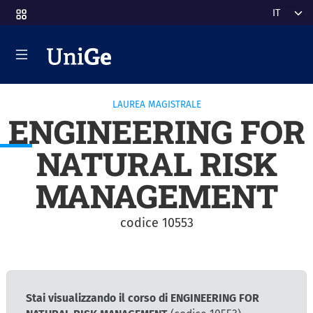
Salta al contenuto principale
Select y
LAUREA MAGISTRALE
ENGINEERING FOR
NATURAL RISK
MANAGEMENT
codice 10553
Stai visualizzando il corso di ENGINEERING FOR