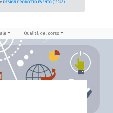
te
DESIGN PRODOTTO EVENTO
(11943)
ale
Qualità del corso