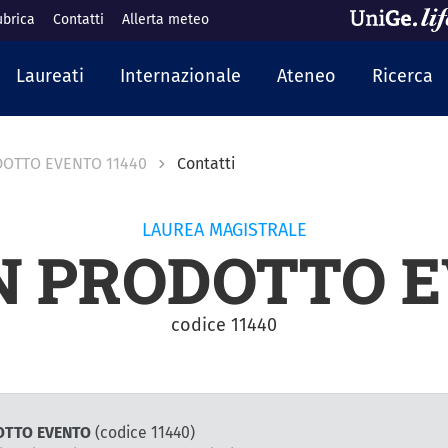
ubrica
Contatti
Allerta meteo
cipale
Laureati
Internazionale
Ateneo
Ricerca
DOTTO EVENTO 11440
Contatti
LAUREA MAGISTRALE
N PRODOTTO 
codice 11440
ODOTTO EVENTO
(codice 11440)