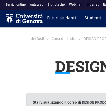
Salta al contenuto principale
Servizi online
AulaWeb
Biblioteche
Webmail
Intranet
R
Navigazione prin
Futuri studenti
Studenti
Breadcrumb
UniGe.it
Corsi di studio
DESIGN PRO
DESIG
Stai visualizzando il corso di DESIGN PR