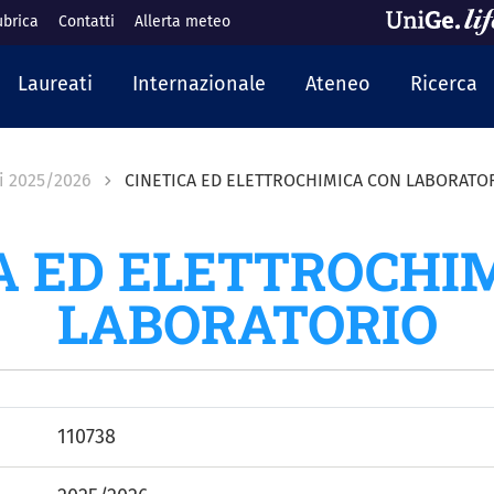
ubrica
Contatti
Allerta meteo
cipale
Laureati
Internazionale
Ateneo
Ricerca
i 2025/2026
CINETICA ED ELETTROCHIMICA CON LABORATO
A ED ELETTROCHI
LABORATORIO
110738