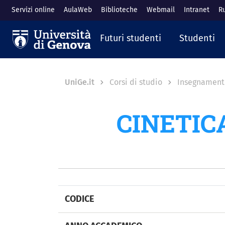
Salta al contenuto principale
Servizi online
AulaWeb
Biblioteche
Webmail
Intranet
R
Navigazione prin
Futuri studenti
Studenti
Breadcrumb
UniGe.it
Corsi di studio
Insegnament
CINETIC
CODICE