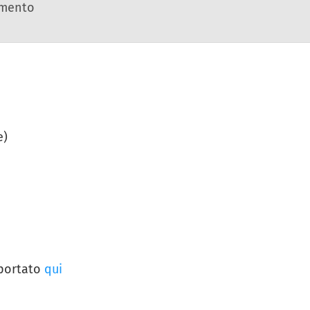
amento
e)
iportato
qui