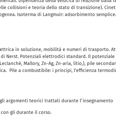
erimentali. Dipendenza della velocità di reazione dalla
lle collisioni e teoria dello stato di transizione). Cine
rogenea. Isoterma di Langmuir: adsorbimento semplice. 
trica in soluzione, mobilità e numeri di trasporto. Attiv
i Nerst. Potenziali elettrodici standard. Il potenziale 
eclanchè, Mallory, Zn-Ag, Zn-aria, litio,), pile secondar
ca. Pile a combustibile: i principi, l’efficienza termodi
li argomenti teorici trattati durante l’insegnamento
con gli durante il corso.