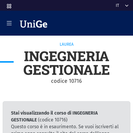
Salta al contenuto principale
Select y
LAUREA
INGEGNERIA
GESTIONALE
codice 10716
Stai visualizzando il corso di INGEGNERIA
GESTIONALE
(codice 10716)
Questo corso è in esaurimento. Se vuoi iscriverti al