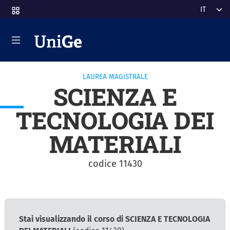
Salta al contenuto principale
Select y
LAUREA MAGISTRALE
SCIENZA E
TECNOLOGIA DEI
MATERIALI
codice 11430
Stai visualizzando il corso di SCIENZA E TECNOLOGIA