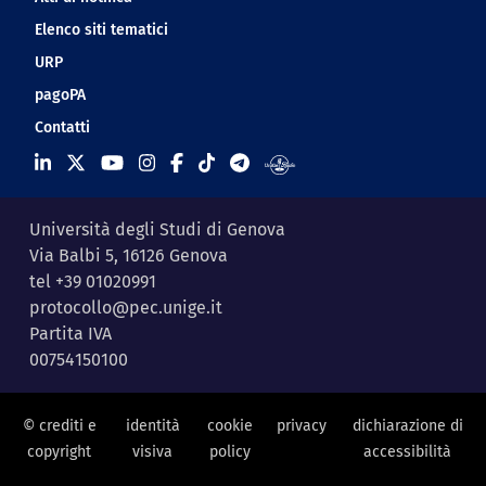
Elenco siti tematici
URP
pagoPA
Contatti
Università degli Studi di Genova
Via Balbi 5, 16126 Genova
tel +39 01020991
protocollo@pec.unige.it
Partita IVA
00754150100
© crediti e
identità
cookie
privacy
dichiarazione di
copyright
visiva
policy
accessibilità