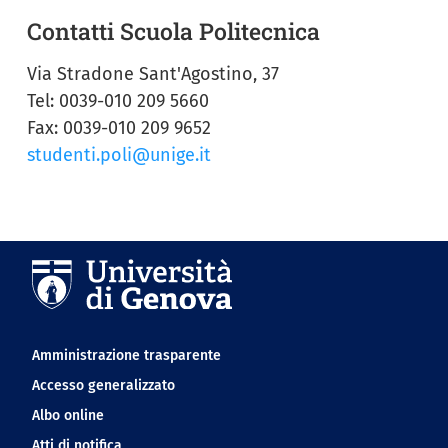
Contatti Scuola Politecnica
Via Stradone Sant'Agostino, 37
Tel: 0039-010 209 5660
Fax: 0039-010 209 9652
studenti.poli@unige.it
Navigation footer
Amministrazione trasparente
Accesso generalizzato
Albo online
Atti di notifica