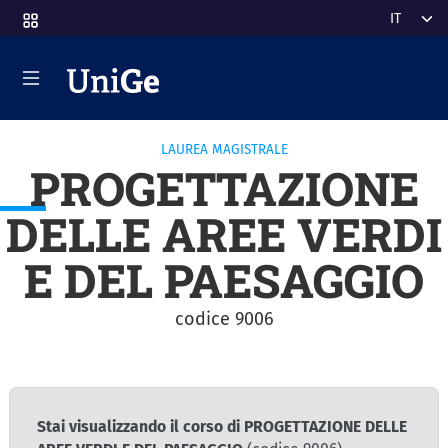
Salta al contenuto principale
Select y
LAUREA MAGISTRALE
PROGETTAZIONE
DELLE AREE VERDI
E DEL PAESAGGIO
codice 9006
Stai visualizzando il corso di PROGETTAZIONE DELLE