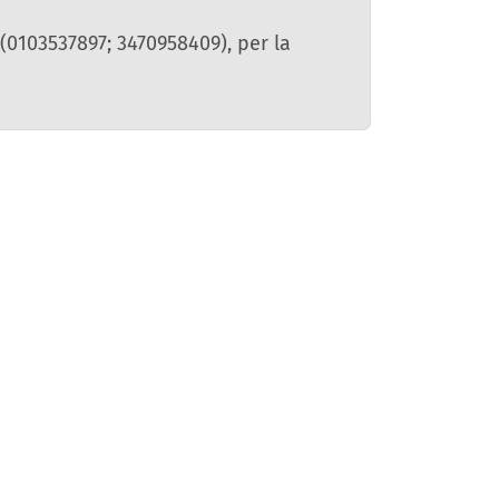
(0103537897; 3470958409), per la