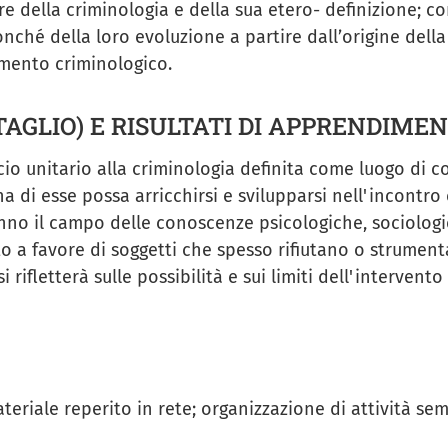
e della criminologia e della sua etero- definizione; c
onché della loro evoluzione a partire dall’origine della
amento criminologico.
TAGLIO) E RISULTATI DI APPRENDIME
io unitario alla criminologia definita come luogo di c
a di esse possa arricchirsi e svilupparsi nell'incontro c
nno il campo delle conoscenze psicologiche, sociologic
to a favore di soggetti che spesso rifiutano o strument
 rifletterà sulle possibilità e sui limiti dell'interve
ateriale reperito in rete; organizzazione di attività s