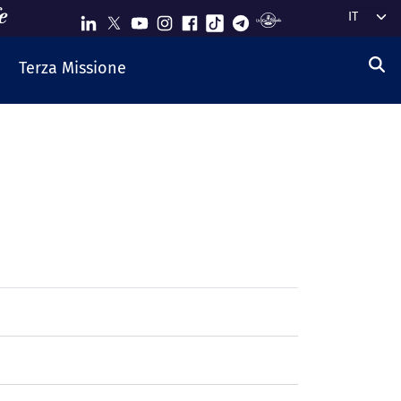
Select y
Terza Missione