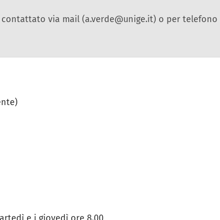
 contattato via mail (a.verde@unige.it) o per telefono 
nte)
artedì e i giovedì ore 8.00