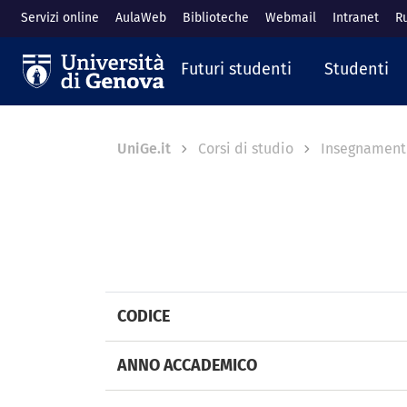
Salta al contenuto principale
Servizi online
AulaWeb
Biblioteche
Webmail
Intranet
R
Navigazione prin
Futuri studenti
Studenti
Breadcrumb
UniGe.it
Corsi di studio
Insegnament
CODICE
ANNO ACCADEMICO