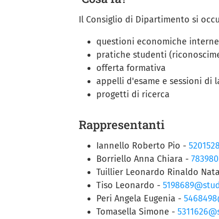
Il Consiglio di Dipartimento si occ
questioni economiche interne
pratiche studenti (riconoscim
offerta formativa
appelli d'esame e sessioni di 
progetti di ricerca
Rappresentanti
Iannello Roberto Pio -
5201528
Borriello Anna Chiara -
783980
Tuillier Leonardo Rinaldo Nata
Tiso Leonardo -
5198689@stude
Peri Angela Eugenia -
5468498@
Tomasella Simone -
5311626@s