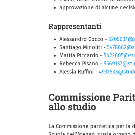
approvazione di alcune decisi
Rappresentanti
Alessandro Cocco -
5205631@st
Santiago Minoliti -
5478662@st
Mattia Piccardo -
5422605@stu
Rebecca Pisano -
5569137@stud
Alessia Ruffini -
4931533@studen
Commissione Paritet
allo studio
La Commissione paritetica per la did
Scuola dell’Ateneo, quale organo d