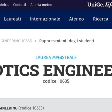
ubrica
Contatti
Allerta meteo
cipale
Laureati
Internazionale
Ateneo
Ricerca
GINEERING 10635
Rappresentanti degli studenti
LAUREA MAGISTRALE
TICS ENGINE
codice 10635
NGINEERING
(codice 10635)