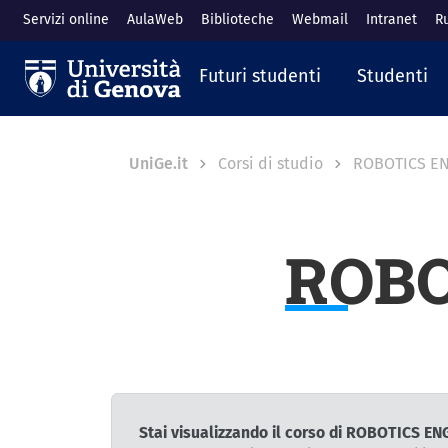
Salta al contenuto principale
Servizi online
AulaWeb
Biblioteche
Webmail
Intranet
R
Navigazione prin
Futuri studenti
Studenti
Breadcrumb
UniGe.it
Corsi di studio
ROBOTICS EN
ROBO
Stai visualizzando il corso di ROBOTICS E