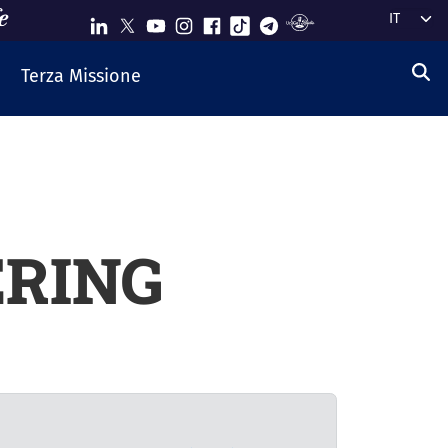
Select y
Terza Missione
ERING