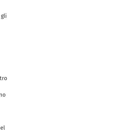
gli
tro
ano
el