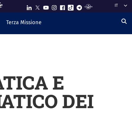
Select y
Terza Missione
TICA E
TICO DEI