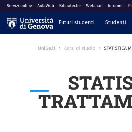
Salta al contenuto principale
Servizi online
AulaWeb
Biblioteche
Webmail
Intranet
R
Navigazione prin
Futuri studenti
Studenti
Breadcrumb
UniGe.it
Corsi di studio
STATISTICA 
STATI
TRATTAM