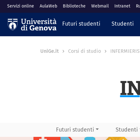
Salta al contenuto principale
Servizi online
AulaWeb
Biblioteche
Webmail
Intranet
R
Navigazione prin
Futuri studenti
Studenti
Breadcrumb
UniGe.it
Corsi di studio
INFERMIERIS
I
Futuri studenti
Studenti