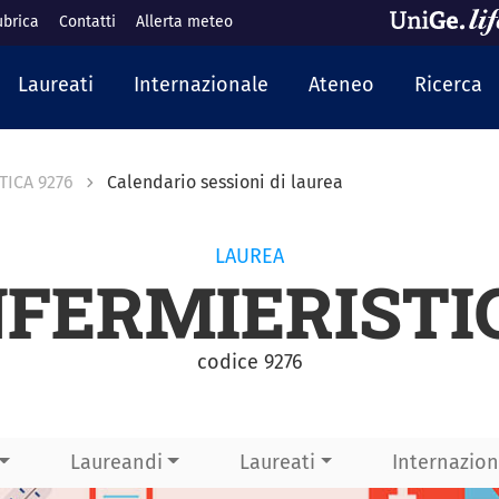
ubrica
Contatti
Allerta meteo
cipale
Laureati
Internazionale
Ateneo
Ricerca
TICA 9276
Calendario sessioni di laurea
LAUREA
NFERMIERISTI
codice 9276
Laureandi
Laureati
Internazion