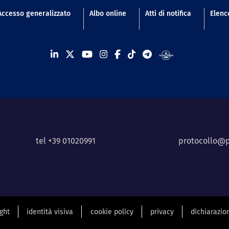
n footer
Accesso generalizzato
Albo online
Atti di notifica
Elenco
tel +39 01020991
protocollo@p
ight
identità visiva
cookie policy
privacy
dichiarazion