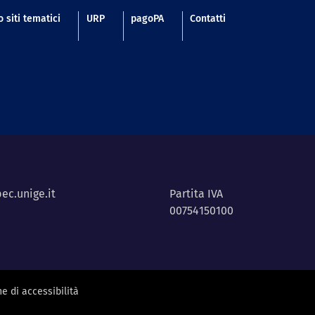
 siti tematici
URP
pagoPA
Contatti
ec.unige.it
Partita IVA
00754150100
e di accessibilità