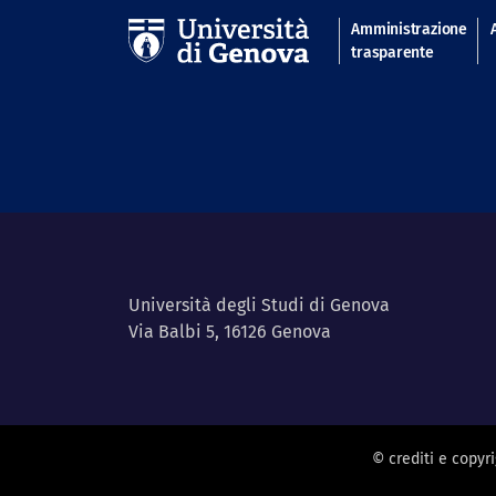
Navigatio
Amministrazione
trasparente
Università degli Studi di Genova
Via Balbi 5, 16126 Genova
© crediti e copyr