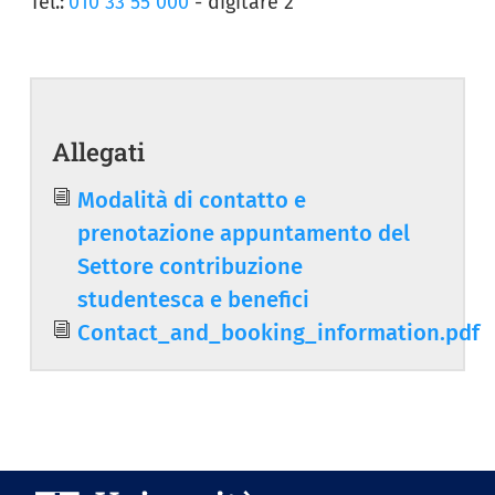
Tel.:
010 33 55 000
- digitare 2
Allegati
Document
Modalità di contatto e
prenotazione appuntamento del
Settore contribuzione
studentesca e benefici
Document
Contact_and_booking_information.pdf