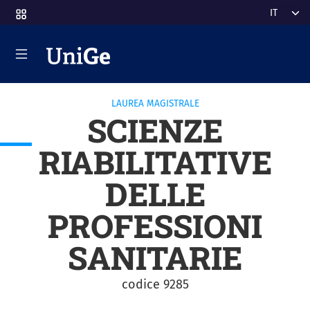
Salta al contenuto principale
Select y
LAUREA MAGISTRALE
SCIENZE
RIABILITATIVE
DELLE
PROFESSIONI
SANITARIE
codice 9285