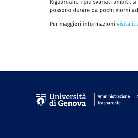
Riguardano i più svariati ambiti, s
possono durare da pochi giorni ad
Per maggiori informazioni
visita il
Navigatio
Amministrazione
trasparente