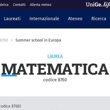
ubrica
Contatti
Allerta meteo
cipale
Laureati
Internazionale
Ateneo
Ricerca
8760
Summer school in Europa
LAUREA
MATEMATICA
codice 8760
codice 8760)