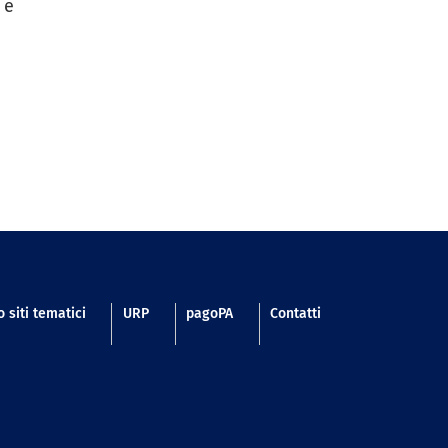
 e
 siti tematici
URP
pagoPA
Contatti