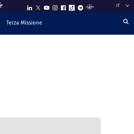
Select y
Terza Missione