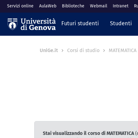
Salta al contenuto principale
Servizi online
AulaWeb
Biblioteche
Webmail
Intranet
R
Navigazione prin
Futuri studenti
Studenti
Breadcrumb
UniGe.it
Corsi di studio
MATEMATICA 
Stai visualizzando il corso di MATEMATICA
(