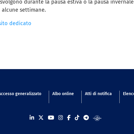
i svolgono durante la pausa estiva o la pausa invernale
 alcune settimane.
 sito dedicato
n footer
Accesso generalizzato
Albo online
Atti di notifica
Elenco