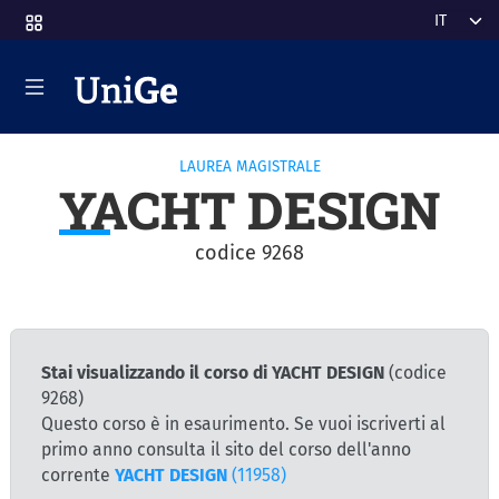
Salta al contenuto principale
Select y
LAUREA MAGISTRALE
YACHT DESIGN
codice 9268
Stai visualizzando il corso di YACHT DESIGN
(codice
9268)
Questo corso è in esaurimento. Se vuoi iscriverti al
primo anno consulta il sito del corso dell'anno
corrente
YACHT DESIGN
(11958)