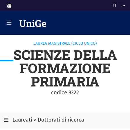
Salta al contenuto principale
Select y
LAUREA MAGISTRALE (CICLO UNICO)
SCIENZE DELLA
FORMAZIONE
PRIMARIA
codice 9322
Laureati > Dottorati di ricerca