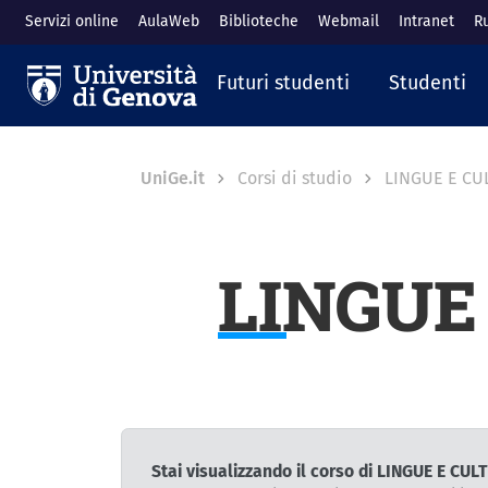
Salta al contenuto principale
Servizi online
AulaWeb
Biblioteche
Webmail
Intranet
R
Navigazione prin
Futuri studenti
Studenti
Breadcrumb
UniGe.it
Corsi di studio
LINGUE E C
LINGUE
Stai visualizzando il corso di LINGUE E C