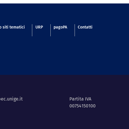
 siti tematici
URP
pagoPA
Contatti
ec.unige.it
Partita IVA
00754150100