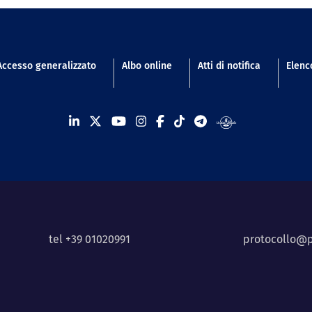
n footer
Accesso generalizzato
Albo online
Atti di notifica
Elenco
tel +39 01020991
protocollo@p