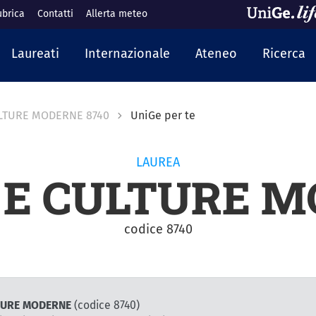
ubrica
Contatti
Allerta meteo
cipale
Laureati
Internazionale
Ateneo
Ricerca
ULTURE MODERNE 8740
UniGe per te
LAUREA
 E CULTURE 
codice 8740
ULTURE MODERNE
(codice 8740)