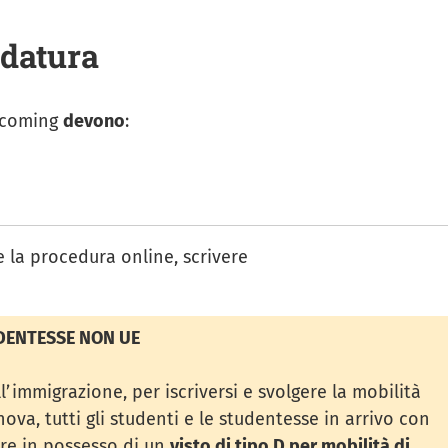
idatura
ncoming
devono
:
e la procedura online, scrivere
DENTESSE NON UE
’immigrazione, per iscriversi e svolgere la mobilità
ova, tutti gli studenti e le studentesse in arrivo con
re in possesso di un
visto di tipo D per mobilità di