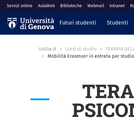
Salta al contenuto principale
Servizi online
AulaWeb
Biblioteche
Webmail
Intranet
R
Navigazione prin
Futuri studenti
Studenti
Breadcrumb
UniGe.it
Corsi di studio
TERAPIA DEL
Mobilità Erasmus+ in entrata per studio
TERA
PSICOM