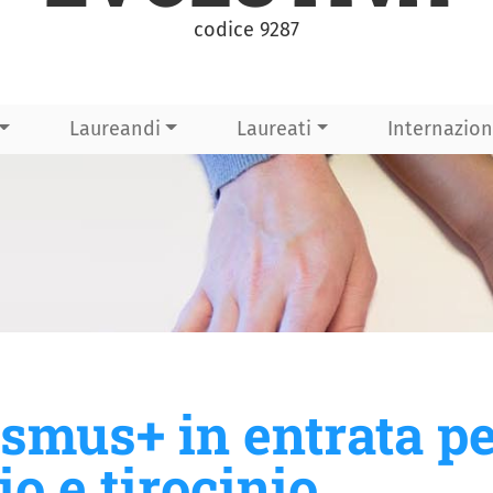
codice 9287
Laureandi
Laureati
Internazion
smus+ in entrata p
io e tirocinio