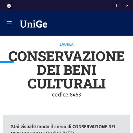
Salta al contenuto principale
Select y
LAUREA
CONSERVAZIONE
DEI BENI
CULTURALI
codice 8453
Stai visualizzando il corso di CONSERVAZIONE DEI