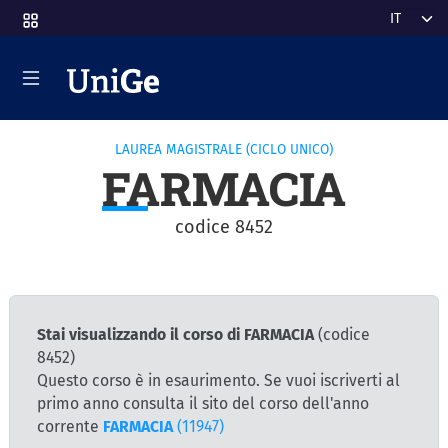
Salta al contenuto principale
Select y
LAUREA MAGISTRALE (CICLO UNICO)
FARMACIA
codice 8452
Stai visualizzando il corso di FARMACIA
(codice
8452)
Questo corso è in esaurimento. Se vuoi iscriverti al
primo anno consulta il sito del corso dell'anno
corrente
FARMACIA
(11947)