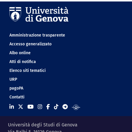
Navigation footer
Amministrazione trasparente
Accesso generalizzato
Albo online
Atti di notifica
Elenco siti tematici
URP
pagoPA
Contatti
Università degli Studi di Genova
Via Balbi 5, 16126 Genova